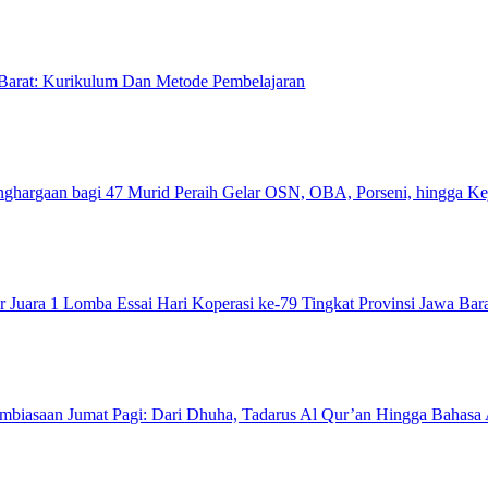
Barat: Kurikulum Dan Metode Pembelajaran
nghargaan bagi 47 Murid Peraih Gelar OSN, OBA, Porseni, hingga 
 Juara 1 Lomba Essai Hari Koperasi ke-79 Tingkat Provinsi Jawa Bar
mbiasaan Jumat Pagi: Dari Dhuha, Tadarus Al Qur’an Hingga Bahasa