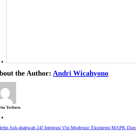
bout the Author:
Andri Wicahyono
ita Terbaru
letin Ash-shahwah 24! Integrasi Visi Moderasi: Eksistensi MAPK D