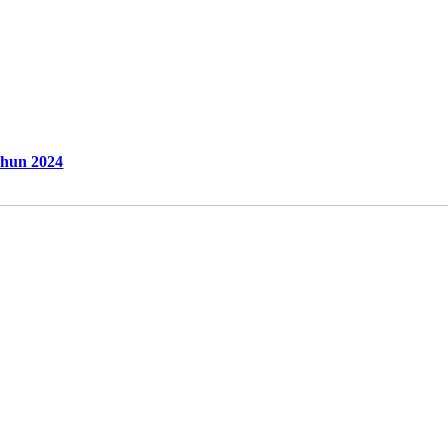
ahun 2024