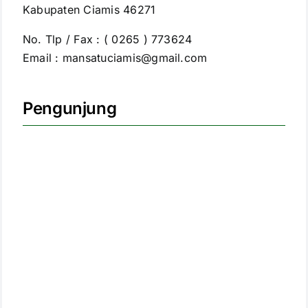
Kabupaten Ciamis 46271
No. Tlp / Fax : ( 0265 ) 773624
Email : mansatuciamis@gmail.com
Pengunjung