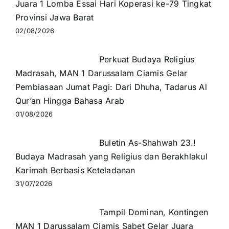
Juara 1 Lomba Essai Hari Koperasi ke-79 Tingkat
Provinsi Jawa Barat
02/08/2026
Perkuat Budaya Religius
Madrasah, MAN 1 Darussalam Ciamis Gelar
Pembiasaan Jumat Pagi: Dari Dhuha, Tadarus Al
Qur’an Hingga Bahasa Arab
01/08/2026
Buletin As-Shahwah 23.!
Budaya Madrasah yang Religius dan Berakhlakul
Karimah Berbasis Keteladanan
31/07/2026
Tampil Dominan, Kontingen
MAN 1 Darussalam Ciamis Sabet Gelar Juara