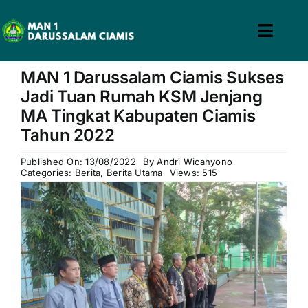
Skip
to
Toggl
content
win slot
pin up casino
mostbet casino
pin up
mosbet
Navig
MAN 1 Darussalam Ciamis Sukses
Home
Jadi Tuan Rumah KSM Jenjang
MA Tingkat Kabupaten Ciamis
Profil
Tahun 2022
Guru & Tenaga Kependidikan
Published On: 13/08/2022
By
Andri Wicahyono
Categories:
Berita
,
Berita Utama
Views: 515
Calon Siswa
Berita
Hubungi Kami
Search