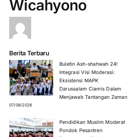
Wicahyono
Berita Terbaru
Buletin Ash-shahwah 24!
Integrasi Visi Moderasi:
Eksistensi MAPK
Darussalam Ciamis Dalam
Menjawab Tantangan Zaman
07/08/2026
Pendidikan Muslim Moderat
Pondok Pesantren