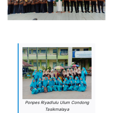
for:
Ponpes Riyadlulu Ulum Condong
Tasikmalaya