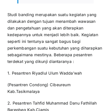
Studi banding merupakan suatu kegiatan yang
dilakukan dengan tujuan menambah wawasan
dan pengetahuan yang akan diterapkan
kedepannya untuk menjadi lebih baik. Kegiatan
seperti ini tentunya sangat bagus bagi
perkembangan suatu kebutuhan yang diharapkan
sebagaimana mestinya. Beberapa pesantren
terdekat yang dikunji diantaranya :
1. Pesantren Riyadlul Ulum Wadda’wah
(Pesantren Condong) Cibeureum
Kab.Tasikmalaya
2. Pesantren Tahfid Muhammad Danu Fathillah
Baregbeg Kab.Ciamis