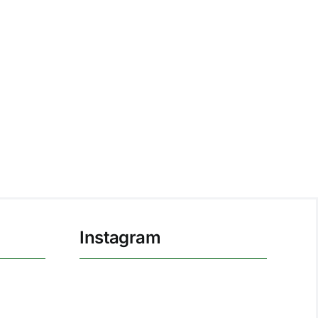
Instagram