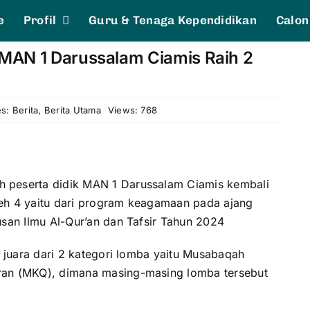
e
Profil
Guru & Tenaga Kependidikan
Calon
MAN 1 Darussalam Ciamis Raih 2
es:
Berita
,
Berita Utama
Views: 768
h peserta didik MAN 1 Darussalam Ciamis kembali
leh 4 yaitu dari program keagamaan pada ajang
usan Ilmu Al-Qur’an dan Tafsir Tahun 2024
ih juara dari 2 kategori lomba yaitu Musabaqah
uran (MKQ), dimana masing-masing lomba tersebut