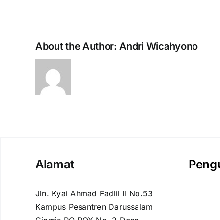
About the Author:
Andri Wicahyono
Alamat
Peng
Jln. Kyai Ahmad Fadlil II No.53
Kampus Pesantren Darussalam