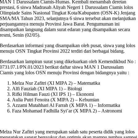
MAN 1 Darussalam Ciamis-Humas. Kembali menambah deretan
prestasi, 6 siswa Madrasah Aliyah Negeri 1 Darussalam Ciamis lolos
Olimpiade Sains Nasional Tingkat Kota/Kabupaten (OSN-K) Jenjang
SMA/MA Tahun 2023, selanjutnya 6 siswa tersebut akan melanjutkan
perjuangannya menuju Provinsi Jawa Barat. Pengumuman ini
disampaikan langsung dalam surat edaran yang disampaikan secara
resmi, Senin (02/05).
Berdasarkan informasi yang disampaikan oleh pusat, siswa yang lolos
menuju OSN Tingkat Provinsi 2022 terdiri dari berbagai bidang.
Berdasarkan lampiran surat yang dikeluarkan oleh Kemendikbud No :
0731/J7.1/PN.01/2023 berikut daftar siswa MAN 1 Darussalam
Ciamis yang lolos OSN menuju Provinsi dengan bidangnya yaitu :
Melza Nur Zafitri (XI MIPA 2) – Matematika
Alfi Fauziah (XI MIPA 1) – Biologi
Rifki Hilman Fauzi (XI IPS 1) – Ekonomi
Aulia Putri Fenoira (X MIPA 2) – Kebumian
Azzami Mutahhari Al Farrah (X MIPA 1) – Informatika
Faza Mohamad Fadhilla Syi’ar (X MIPA 2) – Astronomi
Melza Nur Zafitri yang merupakan salah satu peserta didik yang lolos
mengatakan sangat bersyukur dan optimis akan mampu tembus sampai