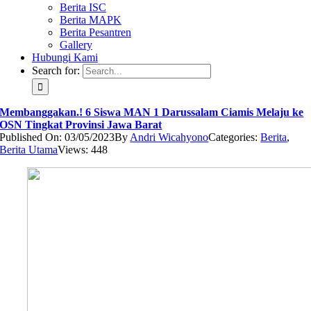
Berita ISC
Berita MAPK
Berita Pesantren
Gallery
Hubungi Kami
Search for:
Membanggakan.! 6 Siswa MAN 1 Darussalam Ciamis Melaju ke
OSN Tingkat Provinsi Jawa Barat
Published On: 03/05/2023
By
Andri Wicahyono
Categories:
Berita
,
Berita Utama
Views: 448