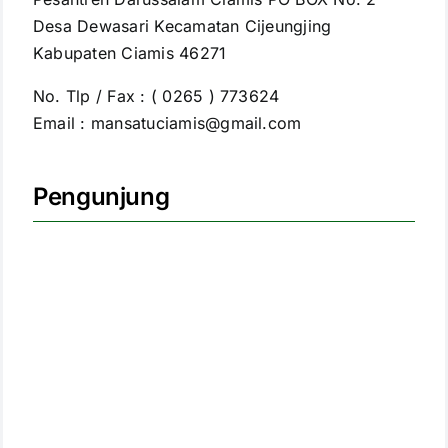
Desa Dewasari Kecamatan Cijeungjing
Kabupaten Ciamis 46271
No. Tlp / Fax : ( 0265 ) 773624
Email : mansatuciamis@gmail.com
Pengunjung