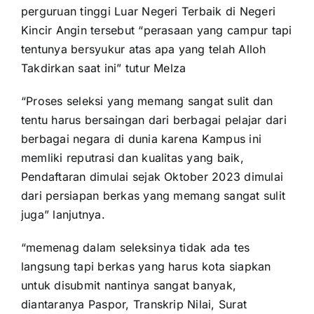
perguruan tinggi Luar Negeri Terbaik di Negeri
Kincir Angin tersebut “perasaan yang campur tapi
tentunya bersyukur atas apa yang telah Alloh
Takdirkan saat ini” tutur Melza
“Proses seleksi yang memang sangat sulit dan
tentu harus bersaingan dari berbagai pelajar dari
berbagai negara di dunia karena Kampus ini
memliki reputrasi dan kualitas yang baik,
Pendaftaran dimulai sejak Oktober 2023 dimulai
dari persiapan berkas yang memang sangat sulit
juga” lanjutnya.
“memenag dalam seleksinya tidak ada tes
langsung tapi berkas yang harus kota siapkan
untuk disubmit nantinya sangat banyak,
diantaranya Paspor, Transkrip Nilai, Surat