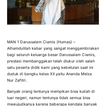
for:
MAN 1 Darussalam Ciamis (Humas) –
Alhamdulilah kabar yang sangat menggembirakan
bagi seluruh keluarga besar Darussalam Ciamis,
prestasi membanggakan telah diukur oleh salah
satu peserta didik kami yang kebetulan saat ini
duduk di bangku kelas XII yaitu Ananda Melza
Nur Zafitri.
Banyak orang tentunya mempikan bisa kuliah di
luar negeri, namun tentunya tidak semua bisa
mweujudkanya karena beberapa kendala banyak