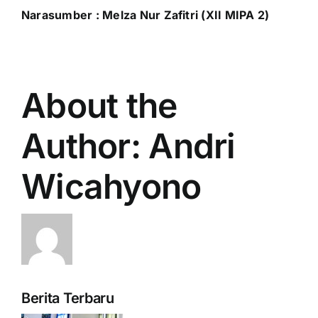
Narasumber : Melza Nur Zafitri (XII MIPA 2)
About the
Author:
Andri
Wicahyono
Berita Terbaru