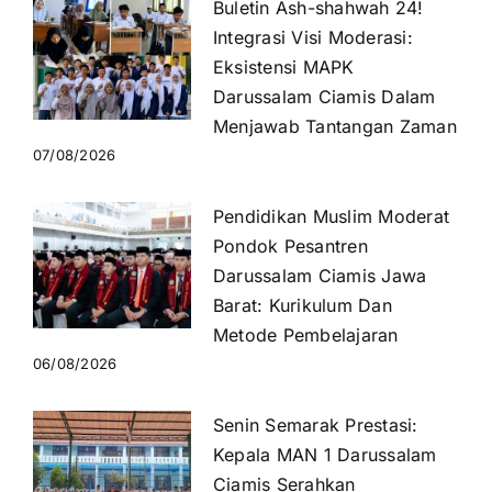
Buletin Ash-shahwah 24!
Integrasi Visi Moderasi:
Eksistensi MAPK
Darussalam Ciamis Dalam
Menjawab Tantangan Zaman
07/08/2026
Pendidikan Muslim Moderat
Pondok Pesantren
Darussalam Ciamis Jawa
Barat: Kurikulum Dan
Metode Pembelajaran
06/08/2026
Senin Semarak Prestasi:
Kepala MAN 1 Darussalam
Ciamis Serahkan