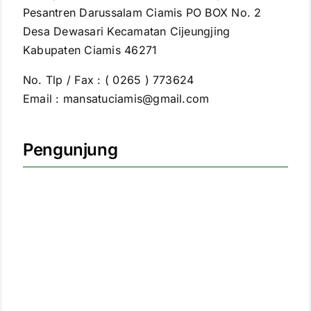
Pesantren Darussalam Ciamis PO BOX No. 2
Desa Dewasari Kecamatan Cijeungjing
Kabupaten Ciamis 46271
No. Tlp / Fax : ( 0265 ) 773624
Email : mansatuciamis@gmail.com
Pengunjung