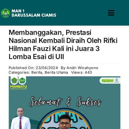
Skip
to
Toggl
content
win slot
pin up casino
mostbet casino
pin up
mosbet
Navig
Membanggakan, Prestasi
Home
Nasional Kembali Diraih Oleh Rifki
Hilman Fauzi Kali ini Juara 3
Profil
Lomba Esai di UII
Guru & Tenaga Kependidikan
Published On: 23/04/2024
By
Andri Wicahyono
Categories:
Berita
,
Berita Utama
Views: 443
Calon Siswa
Berita
Hubungi Kami
Search