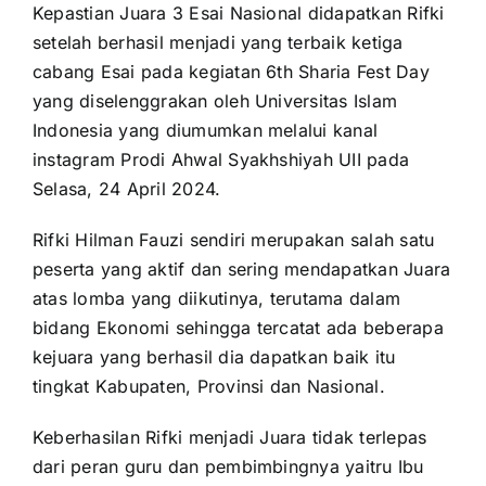
Kepastian Juara 3 Esai Nasional didapatkan Rifki
setelah berhasil menjadi yang terbaik ketiga
cabang Esai pada kegiatan 6th Sharia Fest Day
yang diselenggrakan oleh Universitas Islam
Indonesia yang diumumkan melalui kanal
instagram Prodi Ahwal Syakhshiyah UII pada
Selasa, 24 April 2024.
Rifki Hilman Fauzi sendiri merupakan salah satu
peserta yang aktif dan sering mendapatkan Juara
atas lomba yang diikutinya, terutama dalam
bidang Ekonomi sehingga tercatat ada beberapa
kejuara yang berhasil dia dapatkan baik itu
tingkat Kabupaten, Provinsi dan Nasional.
Keberhasilan Rifki menjadi Juara tidak terlepas
dari peran guru dan pembimbingnya yaitru Ibu