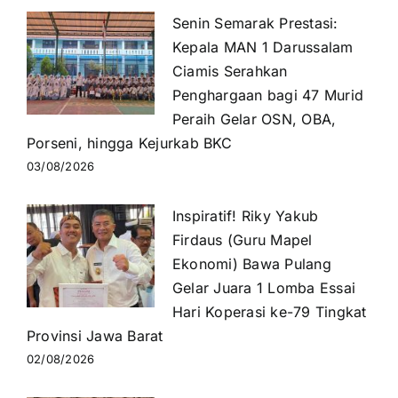
Senin Semarak Prestasi:
Kepala MAN 1 Darussalam
Ciamis Serahkan
Penghargaan bagi 47 Murid
Peraih Gelar OSN, OBA,
Porseni, hingga Kejurkab BKC
03/08/2026
Inspiratif! Riky Yakub
Firdaus (Guru Mapel
Ekonomi) Bawa Pulang
Gelar Juara 1 Lomba Essai
Hari Koperasi ke-79 Tingkat
Provinsi Jawa Barat
02/08/2026