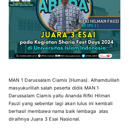
for:
MAN 1 Darussalam Ciamis (Humas). Alhamdulilah
masyukurillah salah peserta didik MAN 1
Darussalam Ciamis yaitu Ananda Rifki Hilman
Fauzi yang sebentar lagi akan lulus ini kembali
berhasil membawa nama baik lembaga atas
diraihnya Juara 3 Esai Nasional.