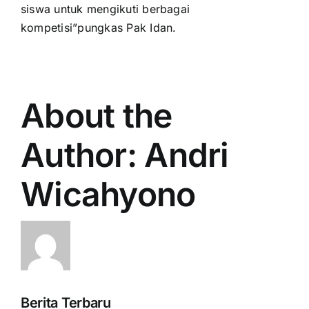
siswa untuk mengikuti berbagai
kompetisi”pungkas Pak Idan.
About the
Author:
Andri
Wicahyono
Berita Terbaru