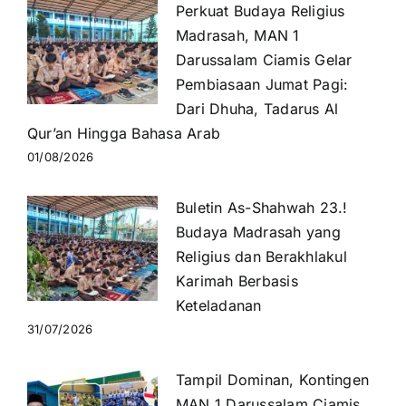
Perkuat Budaya Religius
Madrasah, MAN 1
Darussalam Ciamis Gelar
Pembiasaan Jumat Pagi:
Dari Dhuha, Tadarus Al
Qur’an Hingga Bahasa Arab
01/08/2026
Buletin As-Shahwah 23.!
Budaya Madrasah yang
Religius dan Berakhlakul
Karimah Berbasis
Keteladanan
31/07/2026
Tampil Dominan, Kontingen
MAN 1 Darussalam Ciamis