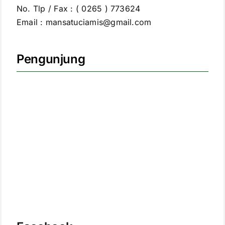
No. Tlp / Fax : ( 0265 ) 773624
Email : mansatuciamis@gmail.com
Pengunjung