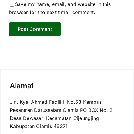
Save my name, email, and website in this
browser for the next time I comment.
Alamat
Jln. Kyai Ahmad Fadlil II No.53 Kampus
Pesantren Darussalam Ciamis PO BOX No. 2
Desa Dewasari Kecamatan Cijeungjing
Kabupaten Ciamis 46271