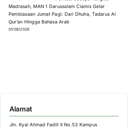
Madrasah, MAN 1 Darussalam Ciamis Gelar
Pembiasaan Jumat Pagi: Dari Dhuha, Tadarus Al
Qur’an Hingga Bahasa Arab
01/08/2026
Alamat
Jln. Kyai Ahmad Fadlil II No.53 Kampus