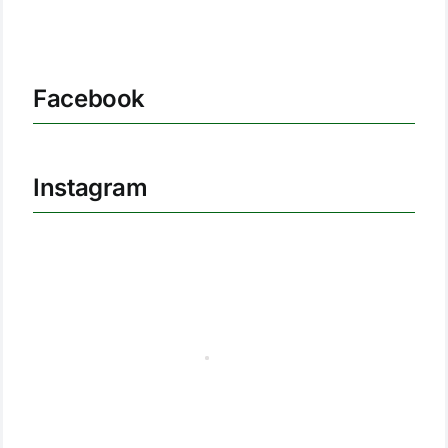
Facebook
Instagram