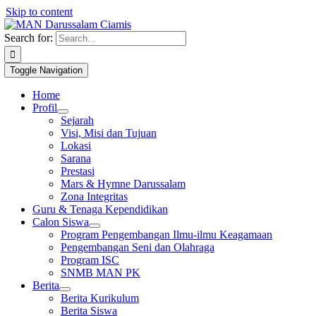
Skip to content
1win slot
pin up casino
mostbet casino
pin up
mosbet
Search for:
Toggle Navigation
Home
Profil
Sejarah
Visi, Misi dan Tujuan
Lokasi
Sarana
Prestasi
Mars & Hymne Darussalam
Zona Integritas
Guru & Tenaga Kependidikan
Calon Siswa
Program Pengembangan Ilmu-ilmu Keagamaan
Pengembangan Seni dan Olahraga
Program ISC
SNMB MAN PK
Berita
Berita Kurikulum
Berita Siswa