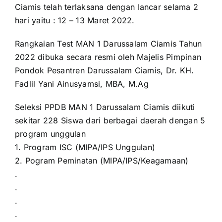
Ciamis telah terlaksana dengan lancar selama 2
for:
hari yaitu : 12 – 13 Maret 2022.
Rangkaian Test MAN 1 Darussalam Ciamis Tahun
2022 dibuka secara resmi oleh Majelis Pimpinan
Pondok Pesantren Darussalam Ciamis, Dr. KH.
Fadlil Yani Ainusyamsi, MBA, M.Ag
Seleksi PPDB MAN 1 Darussalam Ciamis diikuti
sekitar 228 Siswa dari berbagai daerah dengan 5
program unggulan
1. Program ISC (MIPA/IPS Unggulan)
2. Pogram Peminatan (MIPA/IPS/Keagamaan)
.
.
.
.