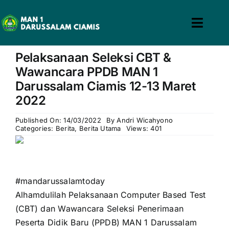
Skip
to
Toggl
content
win slot
pin up casino
mostbet casino
pin up
mosbet
Navig
Pelaksanaan Seleksi CBT &
Home
Wawancara PPDB MAN 1
Darussalam Ciamis 12-13 Maret
Profil
2022
Guru & Tenaga Kependidikan
Published On: 14/03/2022
By
Andri Wicahyono
Categories:
Berita
,
Berita Utama
Views: 401
Calon Siswa
Berita
#mandarussalamtoday
Alhamdulilah Pelaksanaan Computer Based Test
Hubungi Kami
(CBT) dan Wawancara Seleksi Penerimaan
Peserta Didik Baru (PPDB) MAN 1 Darussalam
Search