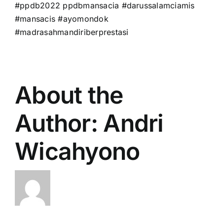
#ppdb2022 ppdbmansacia #darussalamciamis
#mansacis #ayomondok
#madrasahmandiriberprestasi
About the
Author:
Andri
Wicahyono