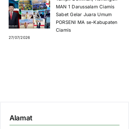
MAN 1 Darussalam Ciamis
Sabet Gelar Juara Umum
PORSENI MA se-Kabupaten
Ciamis
27/07/2026
Alamat