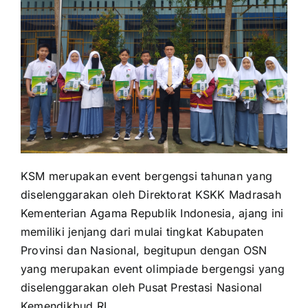
KSM merupakan event bergengsi tahunan yang
diselenggarakan oleh Direktorat KSKK Madrasah
Kementerian Agama Republik Indonesia, ajang ini
memiliki jenjang dari mulai tingkat Kabupaten
Provinsi dan Nasional, begitupun dengan OSN
yang merupakan event olimpiade bergengsi yang
diselenggarakan oleh Pusat Prestasi Nasional
Kemendikbud RI.