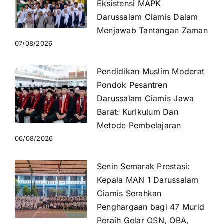
Eksistensi MAPK
Darussalam Ciamis Dalam
Menjawab Tantangan Zaman
07/08/2026
Pendidikan Muslim Moderat
Pondok Pesantren
Darussalam Ciamis Jawa
Barat: Kurikulum Dan
Metode Pembelajaran
06/08/2026
Senin Semarak Prestasi:
Kepala MAN 1 Darussalam
Ciamis Serahkan
Penghargaan bagi 47 Murid
Peraih Gelar OSN, OBA,