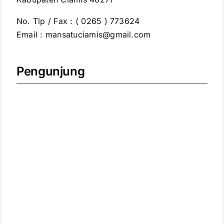
No. Tlp / Fax : ( 0265 ) 773624
Email : mansatuciamis@gmail.com
Pengunjung