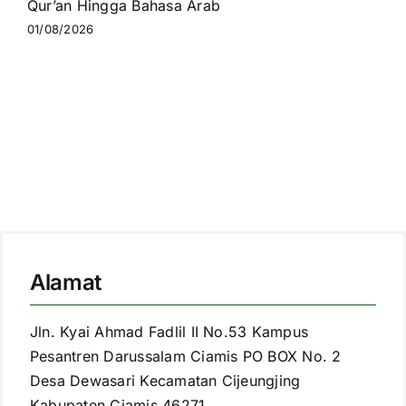
Qur’an Hingga Bahasa Arab
01/08/2026
Alamat
Jln. Kyai Ahmad Fadlil II No.53 Kampus
Pesantren Darussalam Ciamis PO BOX No. 2
Desa Dewasari Kecamatan Cijeungjing
Kabupaten Ciamis 46271