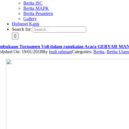
Berita ISC
Berita MAPK
Berita Pesantren
Gallery
Hubungi Kami
Search for:
mbukaan Turnamen Voli dalam rangkaian Acara GEBYAR MAN
blished On: 19/01/2018
By
budi rahman
Categories:
Berita
,
Berita Utam