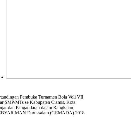
rtandingan Pembuka Turnamen Bola Voli VII
tar SMP/MTs se Kabupaten Ciamis, Kota
njar dan Pangandaran dalam Rangkaian
BYAR MAN Darussalam (GEMADA) 2018