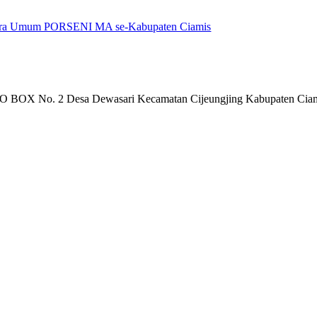
Juara Umum PORSENI MA se-Kabupaten Ciamis
 PO BOX No. 2 Desa Dewasari Kecamatan Cijeungjing Kabupaten Cia