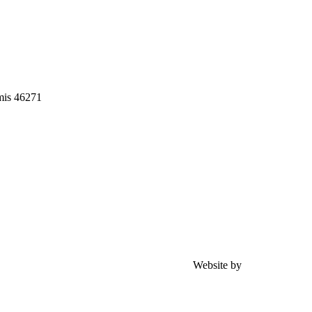
mis 46271
Website by
Achmad Zacky