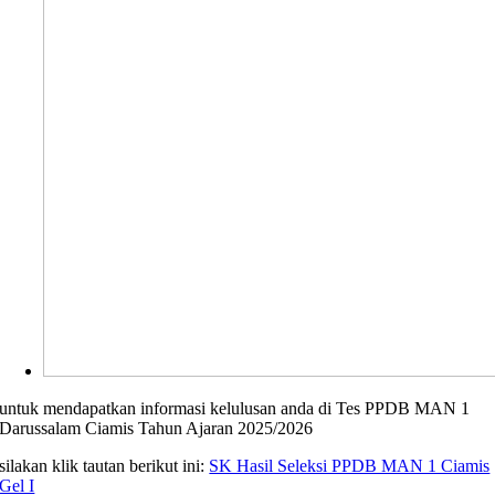
untuk mendapatkan informasi kelulusan anda di Tes PPDB MAN 1
Darussalam Ciamis Tahun Ajaran 2025/2026
silakan klik tautan berikut ini:
SK Hasil Seleksi PPDB MAN 1 Ciamis
Gel I