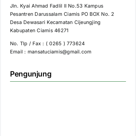
Jln. Kyai Ahmad Fadlil II No.53 Kampus
Pesantren Darussalam Ciamis PO BOX No. 2
Desa Dewasari Kecamatan Cijeungjing
Kabupaten Ciamis 46271
No. Tlp / Fax : ( 0265 ) 773624
Email : mansatuciamis@gmail.com
Pengunjung