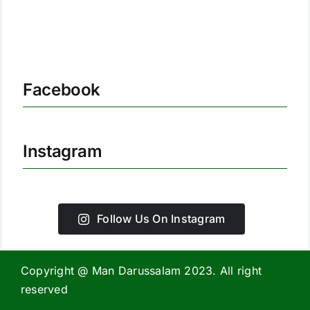
Facebook
Instagram
Follow Us On Instagram
Copyright @ Man Darussalam 2023. All right
reserved