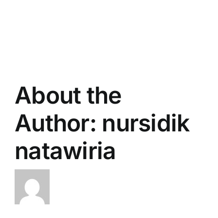
About the
Author:
nursidik
natawiria