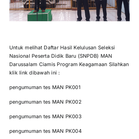
for:
Untuk melihat Daftar Hasil Kelulusan Seleksi
Nasional Peserta Didik Baru (SNPDB) MAN
Darussalam Ciamis Program Keagamaan Silahkan
klik link dibawah ini :
pengumuman tes MAN PK001
pengumuman tes MAN PK002
pengumuman tes MAN PK003
pengumuman tes MAN PK004