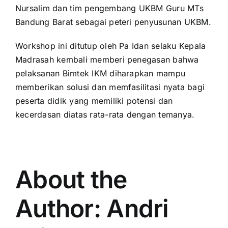
Nursalim dan tim pengembang UKBM Guru MTs
Bandung Barat sebagai peteri penyusunan UKBM.
Workshop ini ditutup oleh Pa Idan selaku Kepala
Madrasah kembali memberi penegasan bahwa
pelaksanan Bimtek IKM diharapkan mampu
memberikan solusi dan memfasilitasi nyata bagi
peserta didik yang memiliki potensi dan
kecerdasan diatas rata-rata dengan temanya.
About the
Author:
Andri