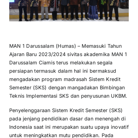
for:
MAN 1 Darussalam (Humas) – Memasuki Tahun
Ajaran Baru 2023/2024 sivitas akademika MAN 1
Darussalam Ciamis terus melakukan segala
persiapan termasuk dalam hal ini bermaksud
mengadakan program madrasah Sistem Kredit
Semester (SKS) dengan mangadakan Bimbingan
Teknis Implementasi SKS dan penyusunan UKBM.
Penyelenggaraan Sistem Kredit Semester (SKS)
pada jenjang pendidikan dasar dan menengah di
Indonesia saat ini merupakan suatu upaya inovatif
untuk meningkatkan mutu pendidikan. Pada