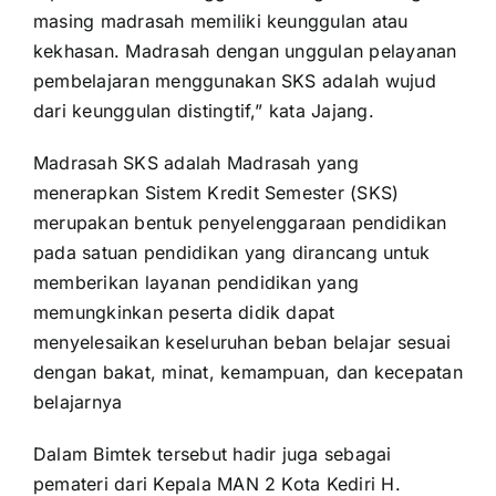
masing madrasah memiliki keunggulan atau
kekhasan. Madrasah dengan unggulan pelayanan
pembelajaran menggunakan SKS adalah wujud
dari keunggulan distingtif,” kata Jajang.
Madrasah SKS adalah Madrasah yang
menerapkan Sistem Kredit Semester (SKS)
merupakan bentuk penyelenggaraan pendidikan
pada satuan pendidikan yang dirancang untuk
memberikan layanan pendidikan yang
memungkinkan peserta didik dapat
menyelesaikan keseluruhan beban belajar sesuai
dengan bakat, minat, kemampuan, dan kecepatan
belajarnya
Dalam Bimtek tersebut hadir juga sebagai
pemateri dari Kepala MAN 2 Kota Kediri H.