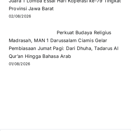
Juara 1 Lomba Essai Hari Koperasi ke-79 Tingkat
Provinsi Jawa Barat
02/08/2026
Perkuat Budaya Religius
Madrasah, MAN 1 Darussalam Ciamis Gelar
Pembiasaan Jumat Pagi: Dari Dhuha, Tadarus Al
Qur’an Hingga Bahasa Arab
01/08/2026