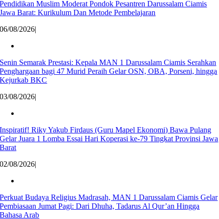
Pendidikan Muslim Moderat Pondok Pesantren Darussalam Ciamis
Jawa Barat: Kurikulum Dan Metode Pembelajaran
06/08/2026
|
Senin Semarak Prestasi: Kepala MAN 1 Darussalam Ciamis Serahkan
Penghargaan bagi 47 Murid Peraih Gelar OSN, OBA, Porseni, hingga
Kejurkab BKC
03/08/2026
|
Inspiratif! Riky Yakub Firdaus (Guru Mapel Ekonomi) Bawa Pulang
Gelar Juara 1 Lomba Essai Hari Koperasi ke-79 Tingkat Provinsi Jawa
Barat
02/08/2026
|
Perkuat Budaya Religius Madrasah, MAN 1 Darussalam Ciamis Gelar
Pembiasaan Jumat Pagi: Dari Dhuha, Tadarus Al Qur’an Hingga
Bahasa Arab