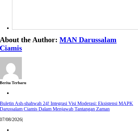
About the Author:
MAN Darussalam
Ciamis
Berita Terbaru
Buletin Ash-shahwah 24! Integrasi Visi Moderasi: Eksistensi MAPK
Darussalam Ciamis Dalam Menjawab Tantangan Zaman
07/08/2026
|