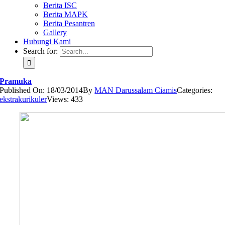
Berita ISC
Berita MAPK
Berita Pesantren
Gallery
Hubungi Kami
Search for:
Pramuka
Published On: 18/03/2014
By
MAN Darussalam Ciamis
Categories:
ekstrakurikuler
Views: 433