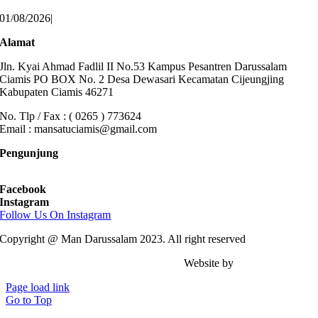
01/08/2026
|
Alamat
Jln. Kyai Ahmad Fadlil II No.53 Kampus Pesantren Darussalam
Ciamis PO BOX No. 2 Desa Dewasari Kecamatan Cijeungjing
Kabupaten Ciamis 46271
No. Tlp / Fax : ( 0265 ) 773624
Email : mansatuciamis@gmail.com
Pengunjung
Facebook
Instagram
Follow Us On Instagram
Copyright @ Man Darussalam 2023. All right reserved
Website by
Achmad Zacky .
Page load link
Go to Top