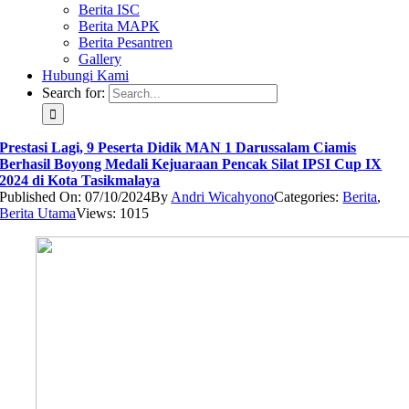
Berita ISC
Berita MAPK
Berita Pesantren
Gallery
Hubungi Kami
Search for:
Prestasi Lagi, 9 Peserta Didik MAN 1 Darussalam Ciamis
Berhasil Boyong Medali Kejuaraan Pencak Silat IPSI Cup IX
2024 di Kota Tasikmalaya
Published On: 07/10/2024
By
Andri Wicahyono
Categories:
Berita
,
Berita Utama
Views: 1015