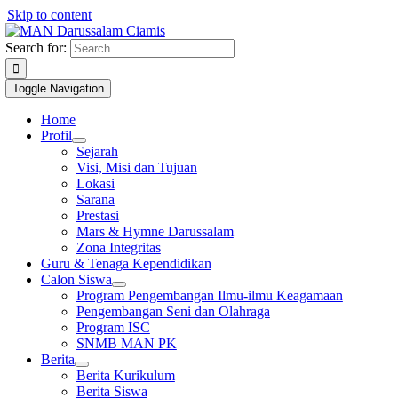
Skip to content
1win slot
pin up casino
mostbet casino
pin up
mosbet
Search for:
Toggle Navigation
Home
Profil
Sejarah
Visi, Misi dan Tujuan
Lokasi
Sarana
Prestasi
Mars & Hymne Darussalam
Zona Integritas
Guru & Tenaga Kependidikan
Calon Siswa
Program Pengembangan Ilmu-ilmu Keagamaan
Pengembangan Seni dan Olahraga
Program ISC
SNMB MAN PK
Berita
Berita Kurikulum
Berita Siswa