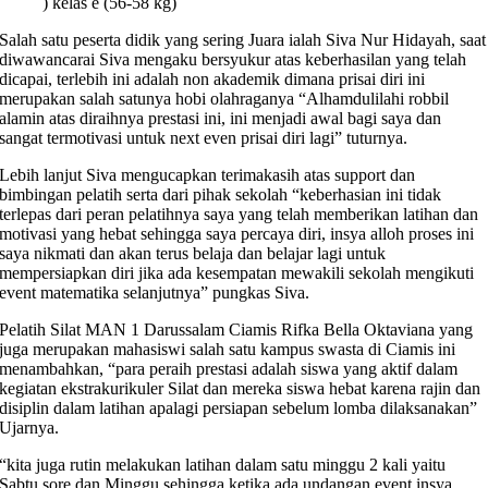
) kelas e (56-58 kg)
Salah satu peserta didik yang sering Juara ialah Siva Nur Hidayah, saat
diwawancarai Siva mengaku bersyukur atas keberhasilan yang telah
dicapai, terlebih ini adalah non akademik dimana prisai diri ini
merupakan salah satunya hobi olahraganya “Alhamdulilahi robbil
alamin atas diraihnya prestasi ini, ini menjadi awal bagi saya dan
sangat termotivasi untuk next even prisai diri lagi” tuturnya.
Lebih lanjut Siva mengucapkan terimakasih atas support dan
bimbingan pelatih serta dari pihak sekolah “keberhasian ini tidak
terlepas dari peran pelatihnya saya yang telah memberikan latihan dan
motivasi yang hebat sehingga saya percaya diri, insya alloh proses ini
saya nikmati dan akan terus belaja dan belajar lagi untuk
mempersiapkan diri jika ada kesempatan mewakili sekolah mengikuti
event matematika selanjutnya” pungkas Siva.
Pelatih Silat MAN 1 Darussalam Ciamis Rifka Bella Oktaviana yang
juga merupakan mahasiswi salah satu kampus swasta di Ciamis ini
menambahkan, “para peraih prestasi adalah siswa yang aktif dalam
kegiatan ekstrakurikuler Silat dan mereka siswa hebat karena rajin dan
disiplin dalam latihan apalagi persiapan sebelum lomba dilaksanakan”
Ujarnya.
“kita juga rutin melakukan latihan dalam satu minggu 2 kali yaitu
Sabtu sore dan Minggu sehingga ketika ada undangan event insya