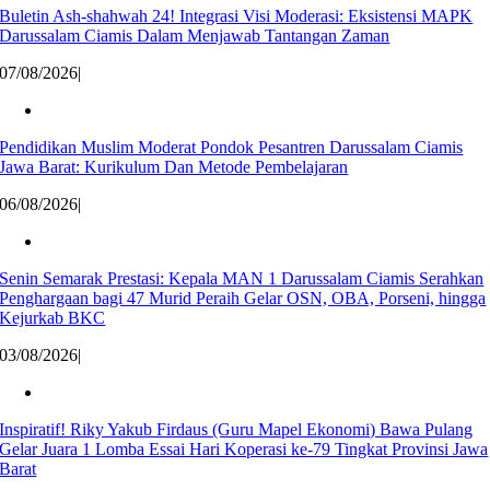
Buletin Ash-shahwah 24! Integrasi Visi Moderasi: Eksistensi MAPK
Darussalam Ciamis Dalam Menjawab Tantangan Zaman
07/08/2026
|
Pendidikan Muslim Moderat Pondok Pesantren Darussalam Ciamis
Jawa Barat: Kurikulum Dan Metode Pembelajaran
06/08/2026
|
Senin Semarak Prestasi: Kepala MAN 1 Darussalam Ciamis Serahkan
Penghargaan bagi 47 Murid Peraih Gelar OSN, OBA, Porseni, hingga
Kejurkab BKC
03/08/2026
|
Inspiratif! Riky Yakub Firdaus (Guru Mapel Ekonomi) Bawa Pulang
Gelar Juara 1 Lomba Essai Hari Koperasi ke-79 Tingkat Provinsi Jawa
Barat