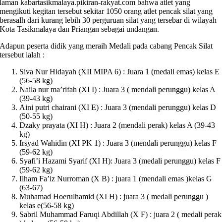
laman kabartasikmalaya.pikiran-rakyat.com bahwa atlet yang
mengikuti kegitan tersebut sekitar 1050 orang atlet pencak silat yang
berasalh dari kurang lebih 30 perguruan silat yang tersebar di wilayah
Kota Tasikmalaya dan Priangan sebagai undangan.
Adapun peserta didik yang meraih Medali pada cabang Pencak Silat
tersebut ialah :
Siva Nur Hidayah (XII MIPA 6) : Juara 1 (medali emas) kelas E
(56-58 kg)
Naila nur ma’rifah (XI I) : Juara 3 ( mendali perunggu) kelas A
(39-43 kg)
Aini putri chairani (XI E) : Juara 3 (mendali perunggu) kelas D
(50-55 kg)
Dzaky prayata (XI H) : Juara 2 (mendali perak) kelas A (39-43
kg)
Irsyad Wahidin (XI PK 1) : Juara 3 (mendali perunggu) kelas F
(59-62 kg)
Syafi’i Hazami Syarif (XI H): Juara 3 (medali perunggu) kelas F
(59-62 kg)
Ilham Fa’iz Nurroman (X B) : juara 1 (mendali emas )kelas G
(63-67)
Muhamad Hoerulhamid (XI H) : juara 3 ( medali perunggu )
kelas e(56-58 kg)
Sabril Muhammad Faruqi Abdillah (X F) : juara 2 ( medali perak