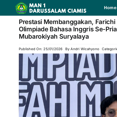
Skip
Home
to
content
1win slot
pin up casino
mostbet casino
pin up
mosbet
Prestasi Membanggakan, Farichi
Olimpiade Bahasa Inggris Se-Pria
Mubarokiyah Suryalaya
Published On: 25/01/2026
By
Andri Wicahyono
Categori