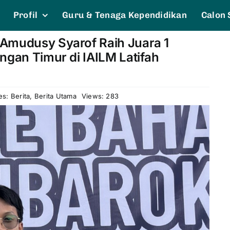
Profil
Guru & Tenaga Kependidikan
Calon 
 Amudusy Syarof Raih Juara 1
ngan Timur di IAILM Latifah
es:
Berita
,
Berita Utama
Views: 283