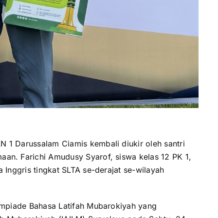
1 Darussalam Ciamis kembali diukir oleh santri
an. Farichi Amudusy Syarof, siswa kelas 12 PK 1,
 Inggris tingkat SLTA se-derajat se-wilayah
impiade Bahasa Latifah Mubarokiyah yang