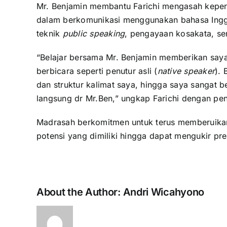
Mr. Benjamin membantu Farichi mengasah keperc
dalam berkomunikasi menggunakan bahasa Inggr
teknik
public speaking
, pengayaan kosakata, se
“Belajar bersama Mr. Benjamin memberikan saya 
berbicara seperti penutur asli (
native speaker
). 
dan struktur kalimat saya, hingga saya sangat 
langsung dr Mr.Ben,” ungkap Farichi dengan pe
Madrasah berkomitmen untuk terus memberuik
potensi yang dimiliki hingga dapat mengukir pre
About the Author:
Andri Wicahyono