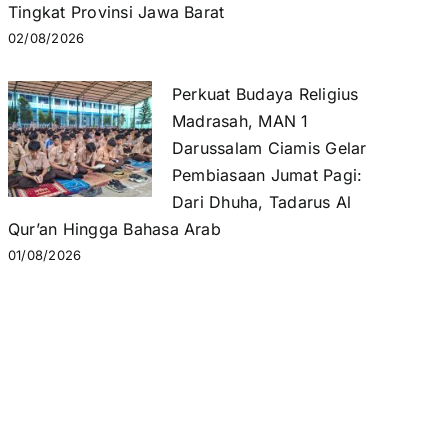
Tingkat Provinsi Jawa Barat
02/08/2026
Perkuat Budaya Religius
Madrasah, MAN 1
Darussalam Ciamis Gelar
Pembiasaan Jumat Pagi:
Dari Dhuha, Tadarus Al
Qur’an Hingga Bahasa Arab
01/08/2026