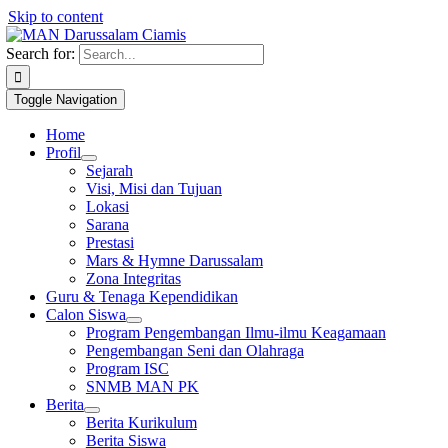
Skip to content
1win slot
pin up casino
mostbet casino
pin up
mosbet
Search for:
Toggle Navigation
Home
Profil
Sejarah
Visi, Misi dan Tujuan
Lokasi
Sarana
Prestasi
Mars & Hymne Darussalam
Zona Integritas
Guru & Tenaga Kependidikan
Calon Siswa
Program Pengembangan Ilmu-ilmu Keagamaan
Pengembangan Seni dan Olahraga
Program ISC
SNMB MAN PK
Berita
Berita Kurikulum
Berita Siswa