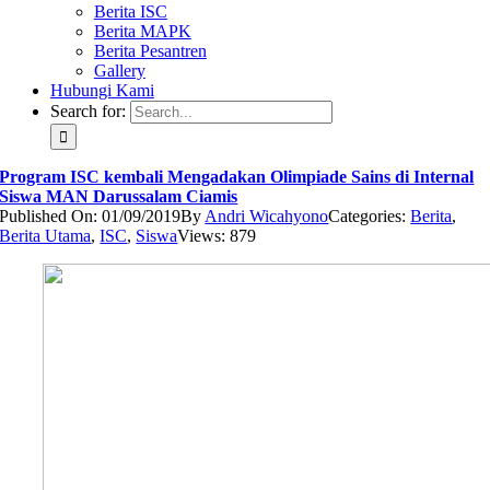
Berita ISC
Berita MAPK
Berita Pesantren
Gallery
Hubungi Kami
Search for:
Program ISC kembali Mengadakan Olimpiade Sains di Internal
Siswa MAN Darussalam Ciamis
Published On: 01/09/2019
By
Andri Wicahyono
Categories:
Berita
,
Berita Utama
,
ISC
,
Siswa
Views: 879