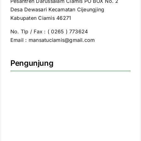
Pesantren Darussalam Ciamis PO BOX No. 2
Desa Dewasari Kecamatan Cijeungjing
Kabupaten Ciamis 46271
No. Tlp / Fax : ( 0265 ) 773624
Email : mansatuciamis@gmail.com
Pengunjung