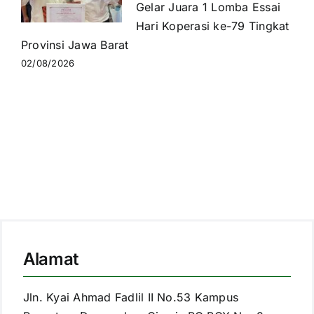
Gelar Juara 1 Lomba Essai
Hari Koperasi ke-79 Tingkat
Provinsi Jawa Barat
02/08/2026
Alamat
Jln. Kyai Ahmad Fadlil II No.53 Kampus