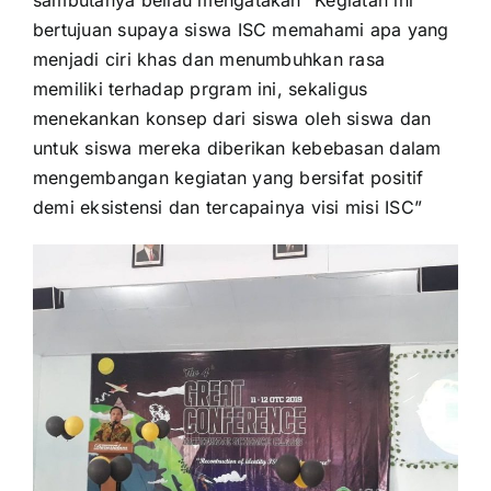
sambutanya beliau mengatakan “Kegiatan ini
bertujuan supaya siswa ISC memahami apa yang
menjadi ciri khas dan menumbuhkan rasa
memiliki terhadap prgram ini, sekaligus
menekankan konsep dari siswa oleh siswa dan
untuk siswa mereka diberikan kebebasan dalam
mengembangan kegiatan yang bersifat positif
demi eksistensi dan tercapainya visi misi ISC”