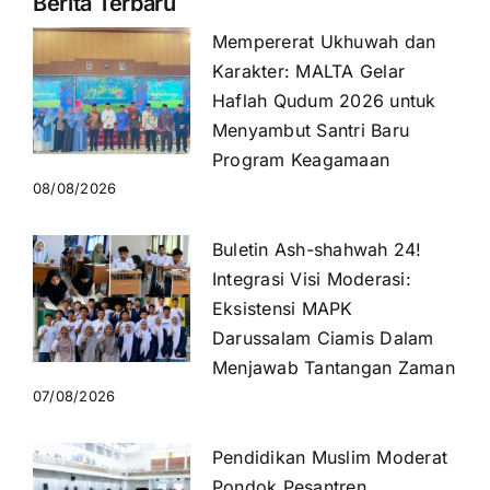
Berita Terbaru
Mempererat Ukhuwah dan
Karakter: MALTA Gelar
Haflah Qudum 2026 untuk
Menyambut Santri Baru
Program Keagamaan
08/08/2026
Buletin Ash-shahwah 24!
Integrasi Visi Moderasi:
Eksistensi MAPK
Darussalam Ciamis Dalam
Menjawab Tantangan Zaman
07/08/2026
Pendidikan Muslim Moderat
Pondok Pesantren