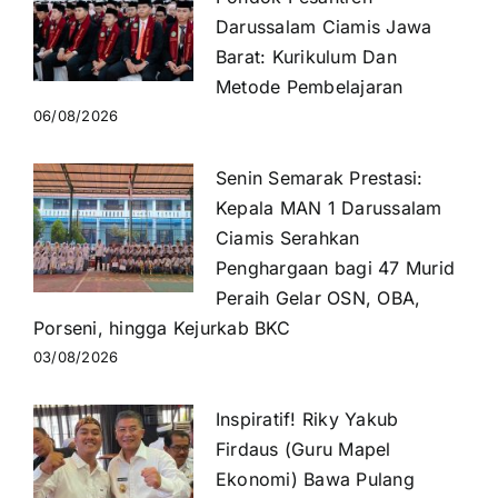
Darussalam Ciamis Jawa
Barat: Kurikulum Dan
Metode Pembelajaran
06/08/2026
Senin Semarak Prestasi:
Kepala MAN 1 Darussalam
Ciamis Serahkan
Penghargaan bagi 47 Murid
Peraih Gelar OSN, OBA,
Porseni, hingga Kejurkab BKC
03/08/2026
Inspiratif! Riky Yakub
Firdaus (Guru Mapel
Ekonomi) Bawa Pulang