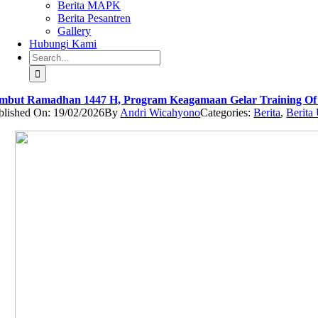
Berita MAPK
Berita Pesantren
Gallery
Hubungi Kami
Search
for:
mbut Ramadhan 1447 H, Program Keagamaan Gelar Training Of I
blished On: 19/02/2026
By
Andri Wicahyono
Categories:
Berita
,
Berita