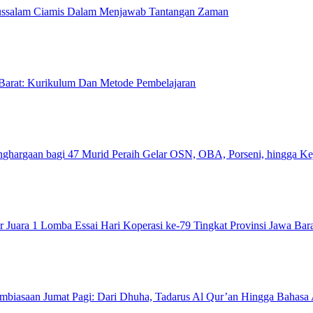
arussalam Ciamis Dalam Menjawab Tantangan Zaman
Barat: Kurikulum Dan Metode Pembelajaran
nghargaan bagi 47 Murid Peraih Gelar OSN, OBA, Porseni, hingga 
 Juara 1 Lomba Essai Hari Koperasi ke-79 Tingkat Provinsi Jawa Bar
mbiasaan Jumat Pagi: Dari Dhuha, Tadarus Al Qur’an Hingga Bahasa