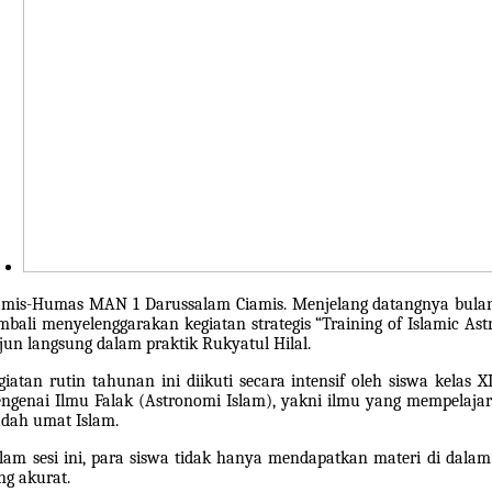
amis-Humas MAN 1 Darussalam Ciamis. Menjelang datangnya bul
mbali menyelenggarakan kegiatan strategis “Training of Islamic As
rjun langsung dalam praktik Rukyatul Hilal.
giatan rutin tahunan ini diikuti secara intensif oleh siswa k
ngenai Ilmu Falak (Astronomi Islam), yakni ilmu yang mempelajari
adah umat Islam.
lam sesi ini, para siswa tidak hanya mendapatkan materi di dala
ng akurat.