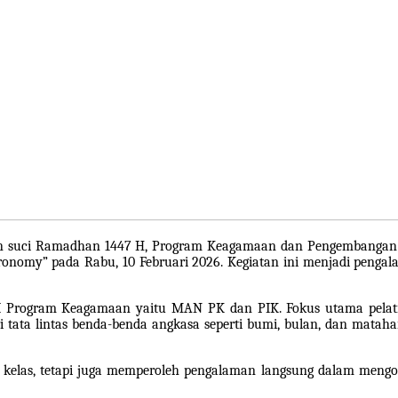
an suci Ramadhan 1447 H, Program Keagamaan dan Pengembangan
tronomy” pada Rabu, 10 Februari 2026. Kegiatan ini menjadi pengal
elas XI Program Keagamaan yaitu MAN PK dan PIK. Fokus utama 
 tata lintas benda-benda angkasa seperti bumi, bulan, dan matahar
m kelas, tetapi juga memperoleh pengalaman langsung dalam mengo