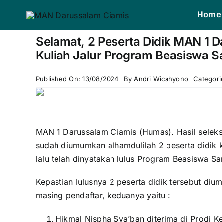
Skip
Home
to
1win slot
pin up casino
mostbet casino
pin up
mosbet
content
Selamat, 2 Peserta Didik MAN 1 
Kuliah Jalur Program Beasiswa S
Published On: 13/08/2024
By
Andri Wicahyono
Categori
MAN 1 Darussalam Ciamis (Humas). Hasil seleks
sudah diumumkan alhamdulilah 2 peserta didik 
lalu telah dinyatakan lulus Program Beasiswa S
Kepastian lulusnya 2 peserta didik tersebut di
masing pendaftar, keduanya yaitu :
Hikmal Nispha Sya’ban diterima di Prodi K