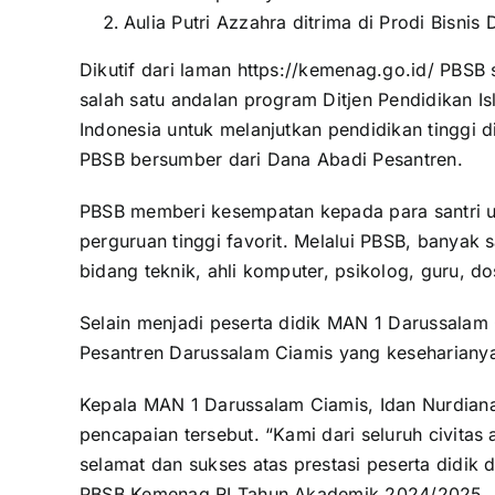
Aulia Putri Azzahra ditrima di Prodi Bisnis 
Dikutif dari laman
https://kemenag.go.id/
PBSB s
salah satu andalan program Ditjen Pendidikan I
Indonesia untuk melanjutkan pendidikan tinggi 
PBSB bersumber dari Dana Abadi Pesantren.
PBSB memberi kesempatan kepada para santri un
perguruan tinggi favorit. Melalui PBSB, banyak s
bidang teknik, ahli komputer, psikolog, guru, do
Selain menjadi peserta didik MAN 1 Darussalam
Pesantren Darussalam Ciamis yang kesehariany
Kepala MAN 1 Darussalam Ciamis, Idan Nurdian
pencapaian tersebut. “Kami dari seluruh civi
selamat dan sukses atas prestasi peserta didi
PBSB Kemenag RI Tahun Akademik 2024/2025.