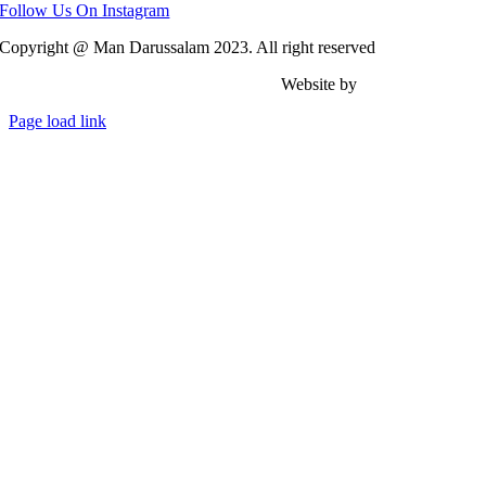
Follow Us On Instagram
Copyright @ Man Darussalam 2023. All right reserved
Website by
Achmad Zacky .
Page load link
Go
to
Top