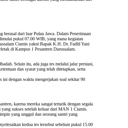
ang berasal dari luar Pulau Jawa. Dalam Penerimaan
 dimulai pukul 07.00 WIB, yang mana kegiatan
ussalam Ciamis yakni Bapak K.H. Dr. Fadlil Yani
letak di Kampus 1 Pesantren Darussalam.
dah. Selain itu, ada juga tes melalui jalur prestasi,
ketentuan dan syarat yang telah ditetapkan, serta
is ini dengan waktu mengerjakan soal sekitar 90
antren, karena mereka sangat tertarik dengan segala
i yang sukses setelah keluar dari MAN 1 Ciamis.
mpin yang unggul dan seorang santri yang
enyelesaikan kedua tes tersebut sebelum pukul 15.00