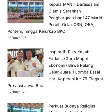
Kepala MAN 1 Darussalam
Ciamis Serahkan
Penghargaan bagi 47 Murid
Peraih Gelar OSN, OBA,
Porseni, hingga Kejurkab BKC
03/08/2026
Inspiratif! Riky Yakub
Firdaus (Guru Mapel
Ekonomi) Bawa Pulang
Gelar Juara 1 Lomba Essai
Hari Koperasi ke-79 Tingkat
Provinsi Jawa Barat
02/08/2026
Perkuat Budaya Religius