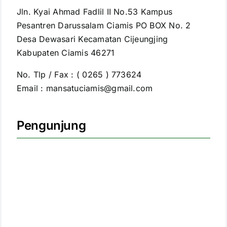
Jln. Kyai Ahmad Fadlil II No.53 Kampus
Pesantren Darussalam Ciamis PO BOX No. 2
Desa Dewasari Kecamatan Cijeungjing
Kabupaten Ciamis 46271
No. Tlp / Fax : ( 0265 ) 773624
Email : mansatuciamis@gmail.com
Pengunjung