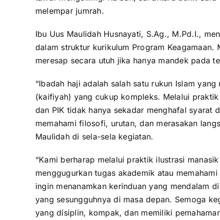
melempar jumrah.
Ibu Uus Maulidah Husnayati, S.Ag., M.Pd.I., menj
dalam struktur kurikulum Program Keagamaan. M
meresap secara utuh jika hanya mandek pada teo
“Ibadah haji adalah salah satu rukun Islam yang
(kaifiyah) yang cukup kompleks. Melalui praktik
dan PIK tidak hanya sekadar menghafal syarat d
memahami filosofi, urutan, dan merasakan langs
Maulidah di sela-sela kegiatan.
“Kami berharap melalui praktik ilustrasi manasik
menggugurkan tugas akademik atau memahami mate
ingin menanamkan kerinduan yang mendalam di h
yang sesungguhnya di masa depan. Semoga kegi
yang disiplin, kompak, dan memiliki pemahaman