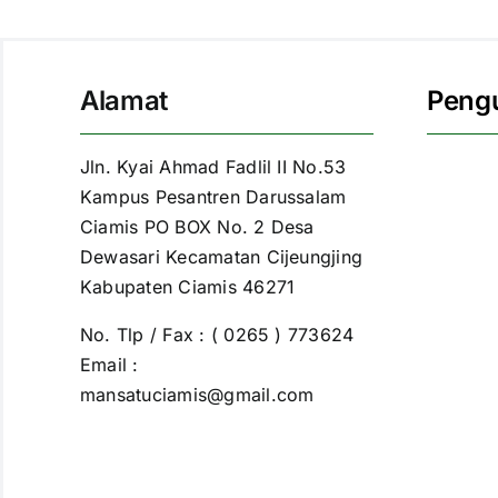
Alamat
Peng
Jln. Kyai Ahmad Fadlil II No.53
Kampus Pesantren Darussalam
Ciamis PO BOX No. 2 Desa
Dewasari Kecamatan Cijeungjing
Kabupaten Ciamis 46271
No. Tlp / Fax : ( 0265 ) 773624
Email :
mansatuciamis@gmail.com