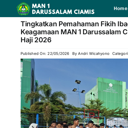
Skip
Home
to
content
1win slot
pin up casino
mostbet casino
pin up
mosbet
Tingkatkan Pemahaman Fikih Iba
Keagamaan MAN 1 Darussalam Cia
Haji 2026
Published On: 22/05/2026
By
Andri Wicahyono
Categor