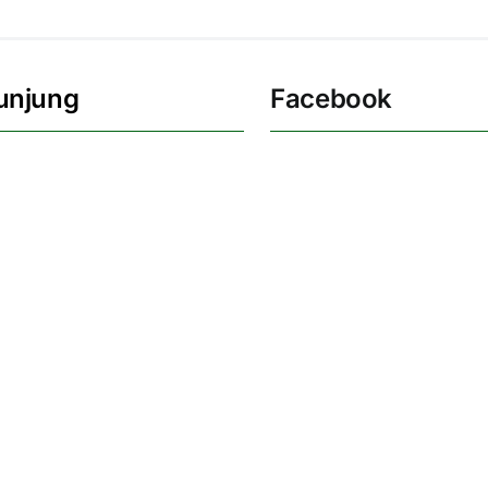
unjung
Facebook