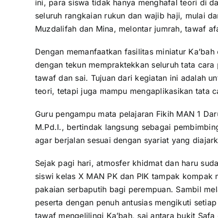
ini, para siswa tidak hanya menghafal teori di 
seluruh rangkaian rukun dan wajib haji, mulai dar
Muzdalifah dan Mina, melontar jumrah, tawaf afa
Dengan memanfaatkan fasilitas miniatur Ka’bah d
dengan tekun mempraktekkan seluruh tata cara p
tawaf dan sai. Tujuan dari kegiatan ini adalah
teori, tetapi juga mampu mengaplikasikan tata c
Guru pengampu mata pelajaran Fikih MAN 1 Daru
M.Pd.I., bertindak langsung sebagai pembimbi
agar berjalan sesuai dengan syariat yang diajar
Sejak pagi hari, atmosfer khidmat dan haru sud
siswi kelas X MAN PK dan PIK tampak kompak me
pakaian serbaputih bagi perempuan. Sambil mela
peserta dengan penuh antusias mengikuti setiap r
tawaf mengelilingi Ka’bah, sai antara bukit Saf