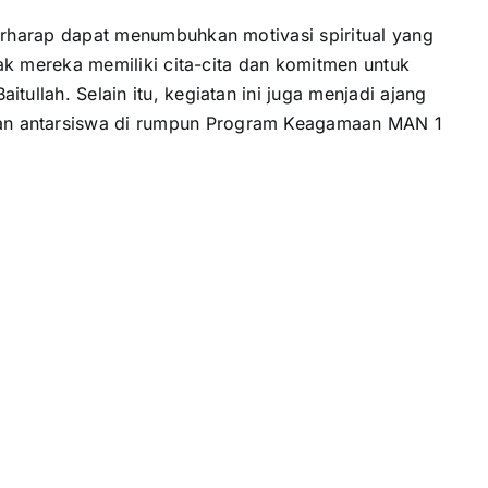
erharap dapat menumbuhkan motivasi spiritual yang
lak mereka memiliki cita-cita dan komitmen untuk
ullah. Selain itu, kegiatan ini juga menjadi ajang
n antarsiswa di rumpun Program Keagamaan MAN 1