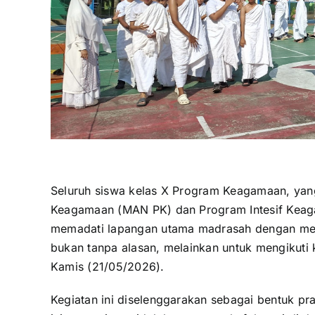
Seluruh siswa kelas X Program Keagamaan, yang
Keagamaan (MAN PK) dan Program Intesif Keag
memadati lapangan utama madrasah dengan men
bukan tanpa alasan, melainkan untuk mengikuti k
Kamis (21/05/2026).
Kegiatan ini diselenggarakan sebagai bentuk prak