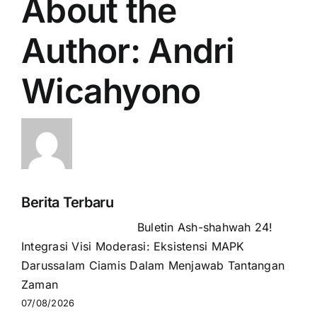
About the
for:
Author:
Andri
Wicahyono
Berita Terbaru
Buletin Ash-shahwah 24!
Integrasi Visi Moderasi: Eksistensi MAPK
Darussalam Ciamis Dalam Menjawab Tantangan
Zaman
07/08/2026