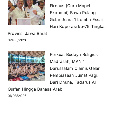
Firdaus (Guru Mapel
Ekonomi) Bawa Pulang
Gelar Juara 1 Lomba Essai
Hari Koperasi ke-79 Tingkat
Provinsi Jawa Barat
02/08/2026
Perkuat Budaya Religius
Madrasah, MAN 1
Darussalam Ciamis Gelar
Pembiasaan Jumat Pagi:
Dari Dhuha, Tadarus Al
Qur’an Hingga Bahasa Arab
01/08/2026