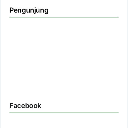
Pengunjung
Facebook