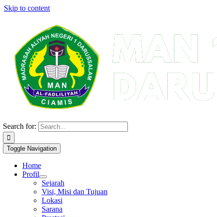
Skip to content
1win slot
pin up casino
mostbet casino
pin up
mosbet
Search for:
Toggle Navigation
Home
Profil
Sejarah
Visi, Misi dan Tujuan
Lokasi
Sarana