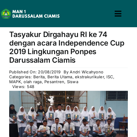
Skip
to
Toggl
content
win slot
pin up casino
mostbet casino
pin up
mosbet
Navig
Tasyakur Dirgahayu RI ke 74
Home
dengan acara Independence Cup
2019 Lingkungan Ponpes
Profil
Darussalam Ciamis
Guru & Tenaga Kependidikan
Published On: 20/08/2019
By
Andri Wicahyono
Categories:
Berita
,
Berita Utama
,
ekstrakurikuler
,
ISC
,
MAPK
,
olah raga
,
Pesantren
,
Siswa
Calon Siswa
Views: 548
Berita
Hubungi Kami
Search