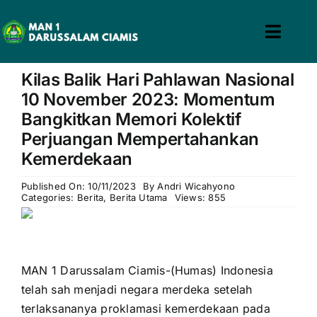
Skip
to
Toggl
content
win slot
pin up casino
mostbet casino
pin up
mosbet
Navig
Kilas Balik Hari Pahlawan Nasional
Home
10 November 2023: Momentum
Bangkitkan Memori Kolektif
Profil
Perjuangan Mempertahankan
Kemerdekaan
Guru & Tenaga Kependidikan
Published On: 10/11/2023
By
Andri Wicahyono
Categories:
Berita
,
Berita Utama
Views: 855
Calon Siswa
Berita
MAN 1 Darussalam Ciamis-(Humas) Indonesia
Hubungi Kami
telah sah menjadi negara merdeka setelah
terlaksananya proklamasi kemerdekaan pada
Search