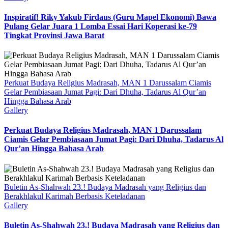
Inspiratif! Riky Yakub Firdaus (Guru Mapel Ekonomi) Bawa
Pulang Gelar Juara 1 Lomba Essai Hari Koperasi ke-79
Tingkat Provinsi Jawa Barat
Perkuat Budaya Religius Madrasah, MAN 1 Darussalam Ciamis
Gelar Pembiasaan Jumat Pagi: Dari Dhuha, Tadarus Al Qur’an
Hingga Bahasa Arab
Gallery
Perkuat Budaya Religius Madrasah, MAN 1 Darussalam
Ciamis Gelar Pembiasaan Jumat Pagi: Dari Dhuha, Tadarus Al
Qur’an Hingga Bahasa Arab
Buletin As-Shahwah 23.! Budaya Madrasah yang Religius dan
Berakhlakul Karimah Berbasis Keteladanan
Gallery
Buletin As-Shahwah 23.! Budaya Madrasah yang Religius dan