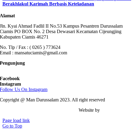
Berakhlakul Karimah Berbasis Keteladanan
Alamat
Jln. Kyai Ahmad Fadlil II No.53 Kampus Pesantren Darussalam
Ciamis PO BOX No. 2 Desa Dewasari Kecamatan Cijeungjing
Kabupaten Ciamis 46271
No. Tlp / Fax : ( 0265 ) 773624
Email : mansatuciamis@gmail.com
Pengunjung
Facebook
Instagram
Follow Us On Instagram
Copyright @ Man Darussalam 2023. All right reserved
Website by
Achmad Zacky .
Page load link
Go to Top