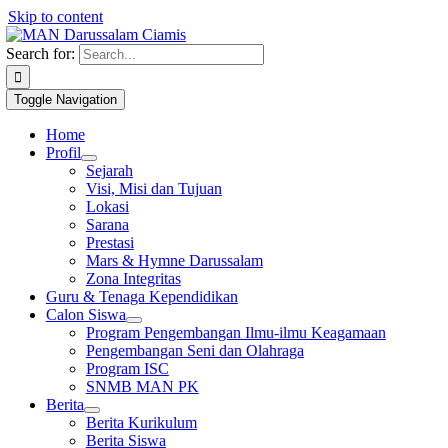
Skip to content
1win slot
pin up casino
mostbet casino
pin up
mosbet
Search for:
Toggle Navigation
Home
Profil
Sejarah
Visi, Misi dan Tujuan
Lokasi
Sarana
Prestasi
Mars & Hymne Darussalam
Zona Integritas
Guru & Tenaga Kependidikan
Calon Siswa
Program Pengembangan Ilmu-ilmu Keagamaan
Pengembangan Seni dan Olahraga
Program ISC
SNMB MAN PK
Berita
Berita Kurikulum
Berita Siswa