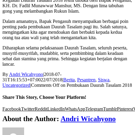
Kegiatan Daurah Tasalam 2018 resmi dibuka oleh Bapak Pengasuh,
KH. Dr. Fadlil Munawwar Manshur, MS. Dengan lima tabuhan
gong yang melambangkan Rukun Islam.
Dalam amanatnya, Bapak Pengasuh menyampaikan berbagai poin
penting pada pembukaan Daurah Tasalam pagi itu. Salah satunya,
mengingatkan kita agar mendoakan dan berbakti kepada kedua
orang tua atau wali yang telah mengantarkan kita.
Diharapkan selama pelaksanaan Daurah Tasalam, seluruh peserta,
musyrif-musyrifah, mudabbir, serta pembimbing dalam keadaan
sehat dan stamina yang prima. Sehingga kegiatan berjalan dengan
lancar.
By
Andri Wicahyono
|
2018-07-
31T16:15:53+07:00
22/07/2018
|
Berita
,
Pesantren
,
Siswa
,
Uncategorized
|
Comments Off
on Pembukaan Daurah Tasalam 2018
Share This Story, Choose Your Platform!
Facebook
Twitter
Reddit
LinkedIn
WhatsApp
Telegram
Tumblr
Pinterest
About the Author:
Andri Wicahyono