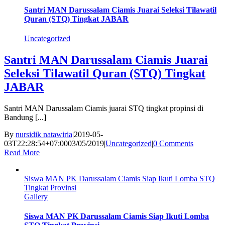
Santri MAN Darussalam Ciamis Juarai Seleksi Tilawatil
Quran (STQ) Tingkat JABAR
Uncategorized
Santri MAN Darussalam Ciamis Juarai
Seleksi Tilawatil Quran (STQ) Tingkat
JABAR
Santri MAN Darussalam Ciamis juarai STQ tingkat propinsi di
Bandung [...]
By
nursidik natawiria
|
2019-05-
03T22:28:54+07:00
03/05/2019
|
Uncategorized
|
0 Comments
Read More
Siswa MAN PK Darussalam Ciamis Siap Ikuti Lomba STQ
Tingkat Provinsi
Gallery
Siswa MAN PK Darussalam Ciamis Siap Ikuti Lomba