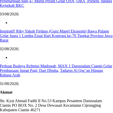
Penghargaan bagi 47 Murid Peraih Gelar OSN, OBA, Porseni, hingga
Kejurkab BKC
03/08/2026
|
Inspiratif! Riky Yakub Firdaus (Guru Mapel Ekonomi) Bawa Pulang
Gelar Juara 1 Lomba Essai Hari Koperasi ke-79 Tingkat Provinsi Jawa
Barat
02/08/2026
|
Perkuat Budaya Religius Madrasah, MAN 1 Darussalam Ciamis Gelar
Pembiasaan Jumat Pagi: Dari Dhuha, Tadarus Al Qur’an Hingga
Bahasa Arab
01/08/2026
|
Alamat
Jln. Kyai Ahmad Fadlil II No.53 Kampus Pesantren Darussalam
Ciamis PO BOX No. 2 Desa Dewasari Kecamatan Cijeungjing
Kabupaten Ciamis 46271