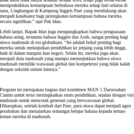
mempraktikkan kemampuan berbahasa mereka setiap hari selama di
sana, Lingkungan di Kampung Inggris Pare yang mendukung akan
menjadi katalisator bagi peningkatan kemampuan bahasa mereka
secara signifikan.” ujar Pak Idan.
Lebih lanjut, Bapak Idan juga mengungkapkan bahwa penguasaan
bahasa asing, terutama bahasa Inggris dan Arab, sangat penting bagi
siswa madrasah di era globalisasi. “Ini adalah bekal penting bagi
mereka untuk melanjutkan pendidikan ke jenjang yang lebih tinggi,
baik di dalam maupun luar negeri. Selain itu, mereka juga akan
menjadi duta madrasah yang mampu menunjukkan bahwa siswa
madrasah memiliki wawasan global dan kompetensi yang tidak kalah
dengan sekolah umum lainnya.”
Program ini merupakan bagian dari komitmen MAN 1 Darussalam
Ciamis untuk terus meningkatkan mutu pendidikan, sejalan dengan visi
madrasah untuk mencetak generasi yang berwawasan global.
Diharapkan, setelah kembali dari Pare, para siswa dapat menjadi agen
perubahan dan menularkan semangat belajar bahasa kepada teman-
teman mereka di madrasah.