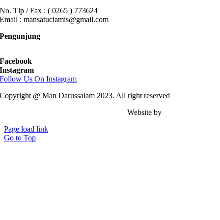
No. Tlp / Fax : ( 0265 ) 773624
Email : mansatuciamis@gmail.com
Pengunjung
Facebook
Instagram
Follow Us On Instagram
Copyright @ Man Darussalam 2023. All right reserved
Website by
Achmad Zacky .
Page load link
Go to Top