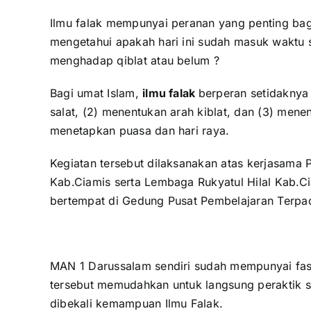
Ilmu falak mempunyai peranan yang penting bagi
mengetahui apakah hari ini sudah masuk waktu s
menghadap qiblat atau belum ?
Bagi umat Islam,
ilmu falak
berperan setidaknya 
salat, (2) menentukan arah kiblat, dan (3) men
menetapkan puasa dan hari raya.
Kegiatan tersebut dilaksanakan atas kerjasa
Kab.Ciamis serta Lembaga Rukyatul Hilal Kab.C
bertempat di Gedung Pusat Pembelajaran Terpa
MAN 1 Darussalam sendiri sudah mempunyai fasil
tersebut memudahkan untuk langsung peraktik
dibekali kemampuan Ilmu Falak.