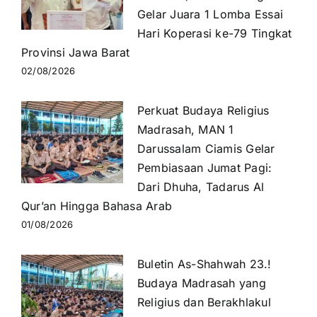
Gelar Juara 1 Lomba Essai
Hari Koperasi ke-79 Tingkat
Provinsi Jawa Barat
02/08/2026
Perkuat Budaya Religius
Madrasah, MAN 1
Darussalam Ciamis Gelar
Pembiasaan Jumat Pagi:
Dari Dhuha, Tadarus Al
Qur’an Hingga Bahasa Arab
01/08/2026
Buletin As-Shahwah 23.!
Budaya Madrasah yang
Religius dan Berakhlakul