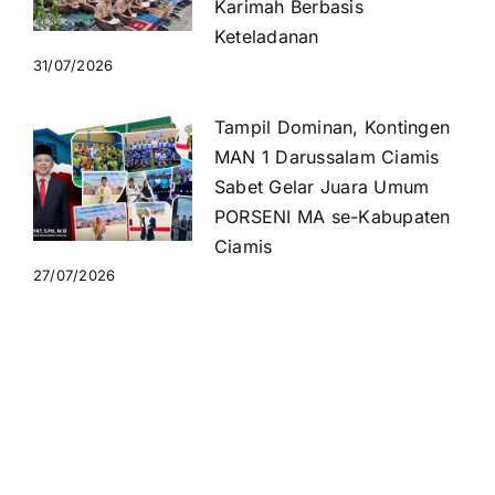
Karimah Berbasis
Keteladanan
31/07/2026
Tampil Dominan, Kontingen
MAN 1 Darussalam Ciamis
Sabet Gelar Juara Umum
PORSENI MA se-Kabupaten
Ciamis
27/07/2026