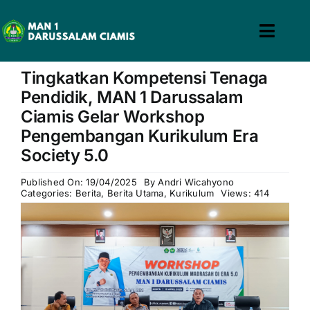
Skip
to
Toggl
content
win slot
pin up casino
mostbet casino
pin up
mosbet
Navig
Tingkatkan Kompetensi Tenaga
Home
Pendidik, MAN 1 Darussalam
Ciamis Gelar Workshop
Profil
Pengembangan Kurikulum Era
Society 5.0
Guru & Tenaga Kependidikan
Published On: 19/04/2025
By
Andri Wicahyono
Categories:
Berita
,
Berita Utama
,
Kurikulum
Views: 414
Calon Siswa
Berita
Hubungi Kami
Search