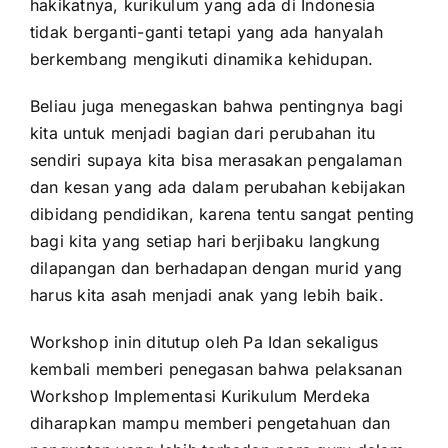
hakikatnya, kurikulum yang ada di Indonesia
tidak berganti-ganti tetapi yang ada hanyalah
berkembang mengikuti dinamika kehidupan.
Beliau juga menegaskan bahwa pentingnya bagi
kita untuk menjadi bagian dari perubahan itu
sendiri supaya kita bisa merasakan pengalaman
dan kesan yang ada dalam perubahan kebijakan
dibidang pendidikan, karena tentu sangat penting
bagi kita yang setiap hari berjibaku langkung
dilapangan dan berhadapan dengan murid yang
harus kita asah menjadi anak yang lebih baik.
Workshop inin ditutup oleh Pa Idan sekaligus
kembali memberi penegasan bahwa pelaksanan
Workshop Implementasi Kurikulum Merdeka
diharapkan mampu memberi pengetahuan dan