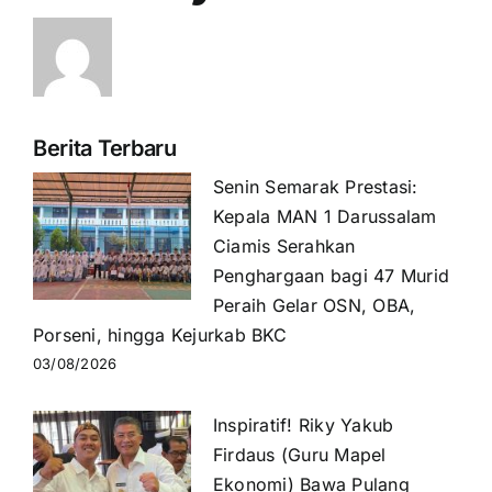
Berita Terbaru
Senin Semarak Prestasi:
Kepala MAN 1 Darussalam
Ciamis Serahkan
Penghargaan bagi 47 Murid
Peraih Gelar OSN, OBA,
Porseni, hingga Kejurkab BKC
03/08/2026
Inspiratif! Riky Yakub
Firdaus (Guru Mapel
Ekonomi) Bawa Pulang