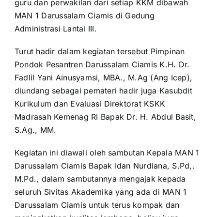
guru dan perwakilan dari setiap KKM dibawah
MAN 1 Darussalam Ciamis di Gedung
Administrasi Lantai III.
Turut hadir dalam kegiatan tersebut Pimpinan
Pondok Pesantren Darussalam Ciamis K.H. Dr.
Fadlil Yani Ainusyamsi, MBA., M.Ag (Ang Icep),
diundang sebagai pemateri hadir juga Kasubdit
Kurikulum dan Evaluasi Direktorat KSKK
Madrasah Kemenag RI Bapak Dr. H. Abdul Basit,
S.Ag., MM.
Kegiatan ini diawali oleh sambutan Kepala MAN 1
Darussalam Ciamis Bapak Idan Nurdiana, S.Pd,.
M.Pd., dalam sambutannya mengajak kepada
seluruh Sivitas Akademika yang ada di MAN 1
Darussalam Ciamis untuk terus kompak dan