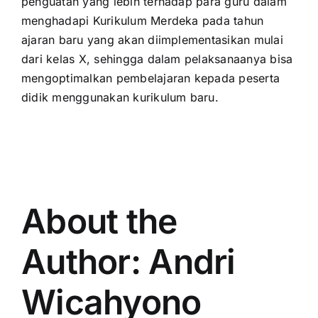
penguatan yang lebih terhadap para guru dalam
menghadapi Kurikulum Merdeka pada tahun
ajaran baru yang akan diimplementasikan mulai
dari kelas X, sehingga dalam pelaksanaanya bisa
mengoptimalkan pembelajaran kepada peserta
didik menggunakan kurikulum baru.
About the
Author:
Andri
Wicahyono