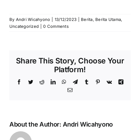
By
Andri Wicahyono
|
13/12/2023
|
Berita
,
Berita Utama
,
Uncategorized
|
0 Comments
Share This Story, Choose Your
Platform!
Facebook
Twitter
Reddit
LinkedIn
WhatsApp
Telegram
Tumblr
Pinterest
Vk
Xing
Email
About the Author:
Andri Wicahyono
Senin