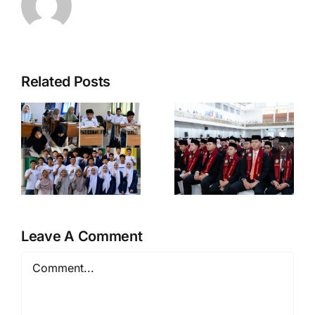
Semarak
Prestasi:
Pendidikan
Kepala
Muslim
MAN 1
Related Posts
Moderat
Darussala
Pondok
Ciamis
Pesantren
Serahkan
:
Darussalam
Pengharga
i
Ciamis
bagi 47
Jawa
Murid
m
Barat:
Peraih
Kurikulum
Gelar OSN,
Leave A Comment
Dan
OBA,
b
Metode
Comment
Porseni,
n
Pembelajaran
hingga
Kejurkab