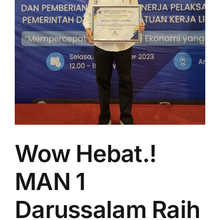
for:
Wow Hebat.!
MAN 1
Darussalam Raih