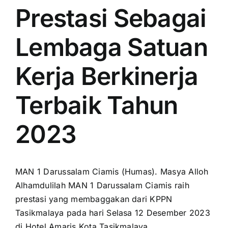
Prestasi Sebagai
Lembaga Satuan
Kerja Berkinerja
Terbaik Tahun
2023
MAN 1 Darussalam Ciamis (Humas). Masya Alloh
Alhamdulilah MAN 1 Darussalam Ciamis raih
prestasi yang membaggakan dari KPPN
Tasikmalaya pada hari Selasa 12 Desember 2023
di Hotel Amaris Kota Tasikmalaya.