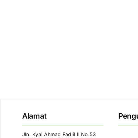
Alamat
Peng
Jln. Kyai Ahmad Fadlil II No.53